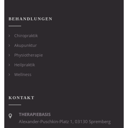
BEHANDLUNGEN
Chiropraktik
Akupunktur
Physiotherapie
Heilpraktik
Wellness
KONTAKT
THERAPIEBASIS
Alexander-Puschkin-Platz 1, 03130 Spremberg