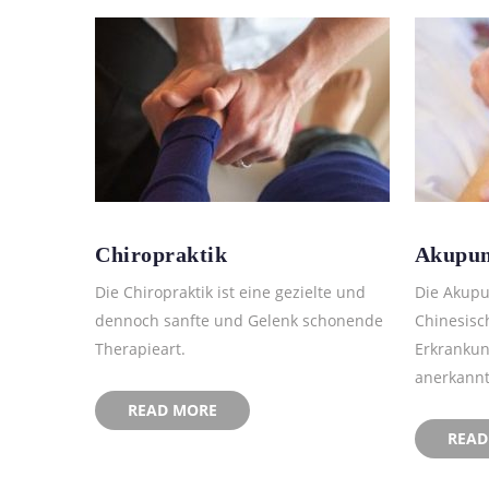
Chiropraktik
Akupun
Die Chiropraktik ist eine gezielte und
Die Akupun
dennoch sanfte und Gelenk schonende
Chinesisc
Therapieart.
Erkrankun
anerkannt
READ MORE
READ