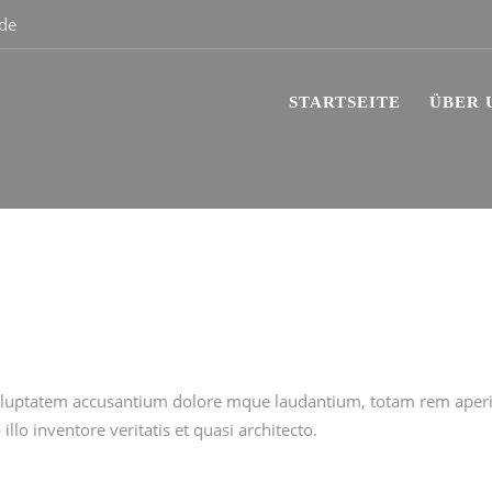
.de
STARTSEITE
ÜBER 
 voluptatem accusantium dolore mque laudantium, totam rem aperia
illo inventore veritatis et quasi architecto.