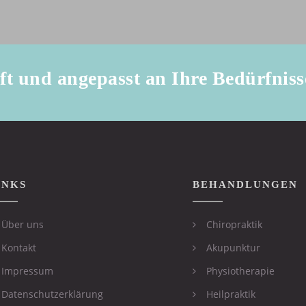
ft und angepasst an Ihre Bedürfniss
INKS
BEHANDLUNGEN
Über uns
Chiropraktik
Kontakt
Akupunktur
Impressum
Physiotherapie
Datenschutzerklärung
Heilpraktik